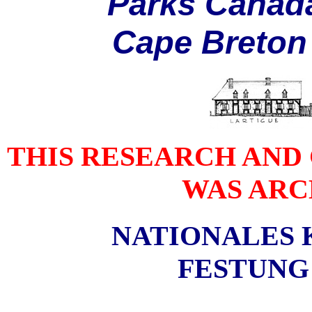
P
arks
C
anad
C
ape
B
reton
THIS RESEARCH AND
WAS ARCH
NATIONALES
FESTUNG