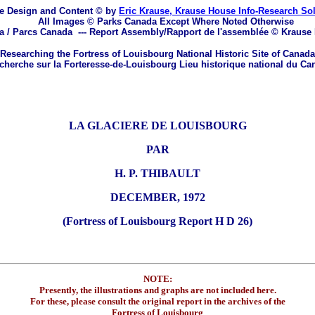
e Design and Content © by
Eric Krause, Krause House Info-Research So
All Images © Parks Canada Except Where Noted Otherwise
a / Parcs Canada
---
Report Assembly/Rapport de l'assemblée © Krause
Researching the Fortress of Louisbourg National Historic Site of Canada
herche sur la Forteresse-de-Louisbourg Lieu historique national du Ca
LA GLACIERE DE LOUISBOURG
PAR
H. P. THIBAULT
DECEMBER, 1972
(Fortress of Louisbourg Report H D 26)
NOTE:
Presently, the illustrations and graphs are not included here.
For these, please consult the original report in the archives of the
Fortress of Louisbourg