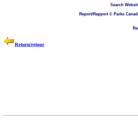
Search
Websit
Report/Rapport © Parks Canad
Rec
Return/retour