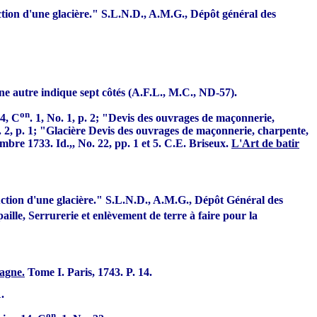
ction d'une glacière." S.L.N.D., A.M.G., Dépôt général des
'une autre indique sept côtés (A.F.L., M.C., ND-57).
on
14, C
. 1, No. 1, p. 2; "Devis des ouvrages de maçonnerie,
. 2, p. 1; "Glacière Devis des ouvrages de maçonnerie, charpente,
mbre 1733. Id.,, No. 22, pp. 1 et 5. C.E. Briseux.
L'Art de batir
uction d'une glacière." S.L.N.D., A.M.G., Dépôt Général des
ille, Serrurerie et enlèvement de terre à faire pour la
agne.
Tome I. Paris, 1743. P. 14.
.
on