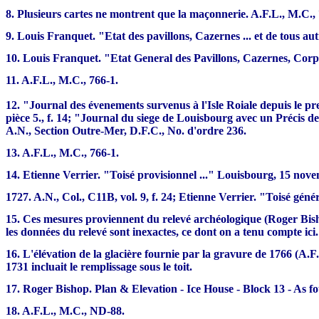
8. Plusieurs cartes ne montrent que la maçonnerie. A.F.L., M.C., 
9. Louis Franquet. "Etat des pavillons, Cazernes ... et de tous au
10. Louis Franquet. "Etat General des Pavillons, Cazernes, Corps 
11. A.F.L., M.C., 766-1.
12. "Journal des évenements survenus à l'Isle Roiale depuis le p
pièce 5., f. 14; "Journal du siege de Louisbourg avec un Précis de l
A.N., Section Outre-Mer, D.F.C., No. d'ordre 236.
13. A.F.L., M.C., 766-1.
14. Etienne Verrier. "Toisé provisionnel ..." Louisbourg, 15 nov
1727. A.N., Col., C11B, vol. 9, f. 24; Etienne Verrier. "Toisé génér
15. Ces mesures proviennent du relevé archéologique (Roger Bisho
les données du relevé sont inexactes, ce dont on a tenu compte ici.
16. L'élévation de la glacière fournie par la gravure de 1766 (A.F
1731 incluait le remplissage sous le toit.
17. Roger Bishop. Plan & Elevation - Ice House - Block 13 - As 
18. A.F.L., M.C., ND-88.