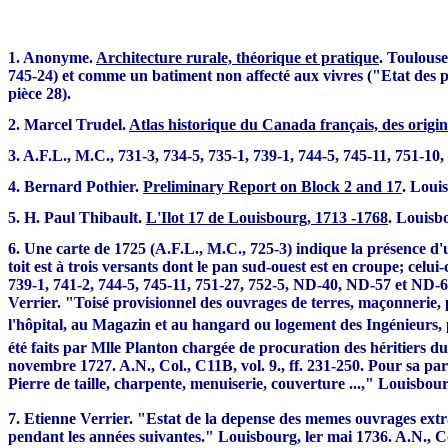
1. Anonyme.
Architecture rurale, théorique et pratique
. Toulouse
745-24) et comme un batiment non affecté aux vivres ("Etat des pav
pièce 28).
2. Marcel Trudel.
Atlas historique du Canada français, des origin
3. A.F.L., M.C., 731-3, 734-5, 735-1, 739-1, 744-5, 745-11, 751-10
4. Bernard Pothier.
Preliminary Report on Block 2 and 17
. Louis
5. H. Paul Thibault.
L'Ilot 17 de Louisbourg, 1713 -1768
. Louisb
6. Une carte de 1725 (A.F.L., M.C., 725-3) indique la présence d'un
toit est à trois versants dont le pan sud-ouest est en croupe; celu
739-1, 741-2, 744-5, 745-11, 751-27, 752-5, ND-40, ND-57 et ND-69
Verrier. "Toisé provisionnel des ouvrages de terres, maçonnerie, p
l'hôpital, au Magazin et au hangard ou logement des Ingénieurs, 
été faits par Mlle Planton chargée de procuration des héritiers du
novembre 1727. A.N., Col., C11B, vol. 9., ff. 231-250. Pour sa part
Pierre de taille, charpente, menuiserie, couverture ...," Louisbour
7. Etienne Verrier. "Estat de la depense des memes ouvrages extr
pendant les années suivantes." Louisbourg, ler mai 1736. A.N., Col