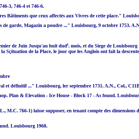
746-3, 746-4 et 746-6.
tres Bâtiments que ceux affectés aux Vivres de cette place." Louisbo
de garde, Magazin a poudre ..." Louisbourg, 9 octobre 1753. A.N., 
t
remier de Juin Jusqu'au huit dud
. mois, et du Siege de Louisbourg
a Sçituation de la Place, le jour que les Anglois ont fait la descente
embre
al et définitif ..." Louisbourg, ler septembre 1731. A.N., Col., C11B,
p. Plan & Elevation - Ice House - Block 17 - As found. Louisbourg
.L., M.C. 766-1) laisse supposer, en tenant compte des dimensions d
found. Louisbourg 1968.