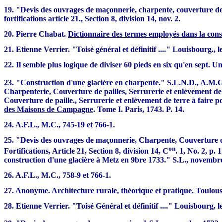
19. "Devis des ouvrages de maçonnerie, charpente, couverture de p
fortifications article 21., Section 8, division 14, nov. 2.
20. Pierre Chabat.
Dictionnaire des termes employés dans la co
21. Etienne Verrier. "Toisé général et définitif ...." Louisbourg., l
22. Il semble plus logique de diviser 60 pieds en six qu'en sept. U
23. "Construction d'une glacière en charpente." S.L.N.D., A.M.G.,
Charpenterie, Couverture de pailles, Serrurerie et enlèvement de 
Couverture de paille., Serrurerie et enlèvement de terre à faire p
des Maisons de Campagne
. Tome I. Paris, 1743. P. 14.
24. A.F.L., M.C., 745-19 et 766-1.
25. "Devis des ouvrages de maçonnerie, Charpente, Couverture de 
on
Fortifications, Article 21, Section 8, division 14, C
. 1, No. 2, p.
construction d'une glacière à Metz en 9bre 1733." S.L., novembre 1
26. A.F.L., M.C., 758-9 et 766-1.
27. Anonyme.
Architecture rurale, théorique et pratique
. Toulous
28. Etienne Verrier. "Toisé Général et définitif ...." Louisbourg, l