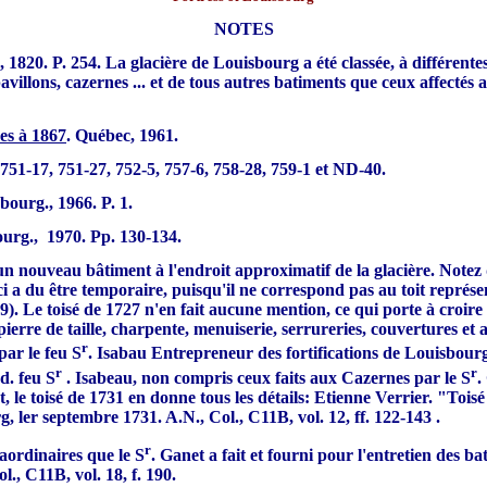
NOTES
, 1820. P. 254. La glacière de Louisbourg a été classée, à différe
illons, cazernes ... et de tous autres batiments que ceux affectés a
es à 1867
. Québec, 1961.
, 751-17, 751-27, 752-5, 757-6, 758-28, 759-1 et ND-40.
bourg., 1966. P. 1.
ourg.,
1970. Pp. 130-134.
 nouveau bâtiment à l'endroit approximatif de la glacière. Notez que
i-ci a du être temporaire, puisqu'il ne correspond pas au toit représ
). Le toisé de 1727 n'en fait aucune mention, ce qui porte à croire
ierre de taille, charpente, menuiserie, serrureries, couvertures et 
r
par le feu S
. Isabau Entrepreneur des fortifications de Louisbour
r
r
d. feu S
. Isabeau, non compris ceux faits aux Cazernes par le S
.
, le toisé de 1731 en donne tous les détails: Etienne Verrier. "Toisé
g, ler septembre 1731. A.N., Col., C11B, vol. 12, ff. 122-143 .
r
aordinaires que le S
. Ganet a fait et fourni pour l'entretien des 
., C11B, vol. 18, f. 190.