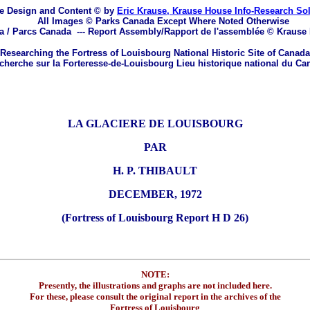
e Design and Content © by
Eric Krause, Krause House Info-Research So
All Images © Parks Canada Except Where Noted Otherwise
a / Parcs Canada
---
Report Assembly/Rapport de l'assemblée © Krause
Researching the Fortress of Louisbourg National Historic Site of Canada
herche sur la Forteresse-de-Louisbourg Lieu historique national du Ca
LA GLACIERE DE LOUISBOURG
PAR
H. P. THIBAULT
DECEMBER, 1972
(Fortress of Louisbourg Report H D 26)
NOTE:
Presently, the illustrations and graphs are not included here.
For these, please consult the original report in the archives of the
Fortress of Louisbourg