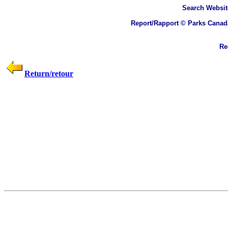
Search
Websit
Report/Rapport © Parks Canad
Rec
Return/retour